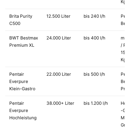
Kg/
Brita Purity
12.500 Liter
bis 240 l/h
Pend
C500
Bes
BWT Bestmax
24.000 Liter
bis 400 l/h
mitt
Premium XL
/ Re
15-
Kg/
Pentair
22.000 Liter
bis 500 l/h
Pend
Everpure
Bes
Klein-Gastro
Pre
Pentair
38.000+ Liter
bis 1.200 l/h
Hoc
Everpure
-Gas
Hochleistung
Mult
Gru