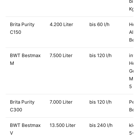
bis 
Kg/
Brita Purity
4.200 Liter
bis 60 l/h
Hei
C150
Alte
Bes
BWT Bestmax
7.500 Liter
bis 120 l/h
inte
M
Hei
Gebr
Mini
5 Kg
Brita Purity
7.000 Liter
bis 120 l/h
Pend
C300
Bes
BWT Bestmax
13.500 Liter
bis 240 l/h
klei
V
5-15