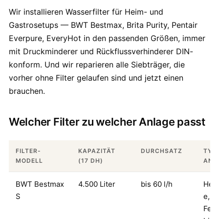
Wir installieren Wasserfilter für Heim- und
Gastrosetups — BWT Bestmax, Brita Purity, Pentair
Everpure, EveryHot in den passenden Größen, immer
mit Druckminderer und Rückflussverhinderer DIN-
konform. Und wir reparieren alle Siebträger, die
vorher ohne Filter gelaufen sind und jetzt einen
brauchen.
Welcher Filter zu welcher Anlage passt
FILTER-
KAPAZITÄT
DURCHSATZ
TYP
MODELL
(17 DH)
ANL
BWT Bestmax
4.500 Liter
bis 60 l/h
Hei
S
e,
Fest