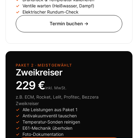
Ventile warten (Heißwasser, Dampf)
Elektrischer Rundum-Check
Termin buchen →
PAKET 2 · MEISTGEWÄHLT
Zweikreiser
229 €
inkl. MwSt.
z.B. ECM, Rocket, Lelit, Profitec, Bezzera
Zweikreiser
Alle Leistungen aus Paket 1
Antivakuumventil tauschen
Temperatur-Sonden reinigen
E61-Mechanik überholen
Foto-Dokumentation