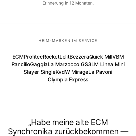
Erinnerung in 12 Monaten.
HEIM-MARKEN IM SERVICE
ECM
Profitec
Rocket
Lelit
Bezzera
Quick Mill
VBM
Rancilio
Gaggia
La Marzocco GS3
LM Linea Mini
Slayer Single
KvdW Mirage
La Pavoni
Olympia Express
„Habe meine alte ECM
Synchronika zurückbekommen —