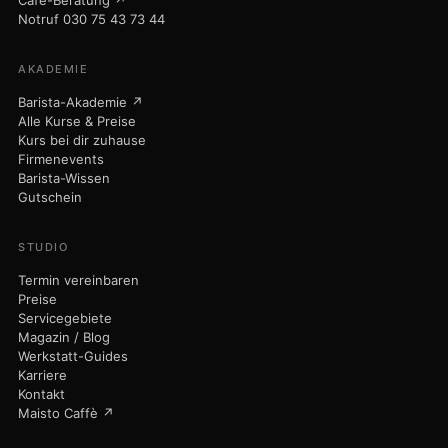
Mühlen-Service
GASTRO
Gastro-Service
Notdienst
Kaufberatung
Team-Training ↗
Café-Beratung ↗
Notruf 030 75 43 73 44
AKADEMIE
Barista-Akademie ↗
Alle Kurse & Preise
Kurs bei dir zuhause
Firmenevents
Barista-Wissen
Gutschein
STUDIO