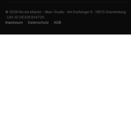
Termin vereinbaren
Preise
Servicegebiete
Magazin / Blog
Werkstatt-Guides
Karriere
Kontakt
Maisto Caffè ↗
© 2026 Nicola Maisto - 9bar-Studio · Am Dorfanger 6 · 16515 Oranienburg
· USt-ID DE320304730
Impressum
Datenschutz
AGB