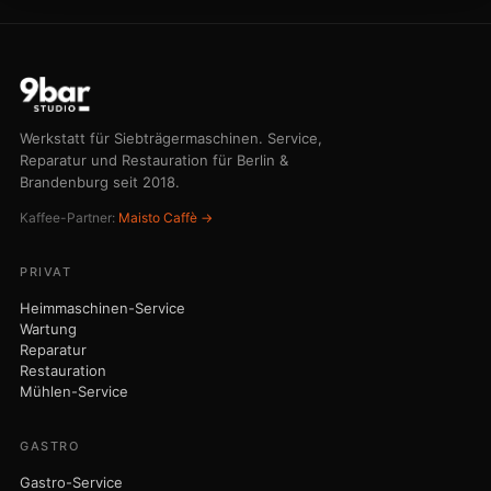
GASTRO
Gastro-Service
Notdienst
Kaufberatung
Team-Training ↗
Café-Beratung ↗
Notruf 030 75 43 73 44
AKADEMIE
Barista-Akademie ↗
Alle Kurse & Preise
Kurs bei dir zuhause
Firmenevents
Barista-Wissen
Gutschein
STUDIO
Termin vereinbaren
Preise
Servicegebiete