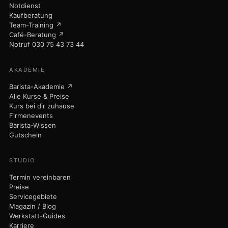
Magazin / Blog
Werkstatt-Guides
Karriere
Kontakt
Maisto Caffè ↗
© 2026 Nicola Maisto - 9bar-Studio · Am Dorfanger 6 · 16515 Oranienburg
· USt-ID DE320304730
Impressum
Datenschutz
AGB