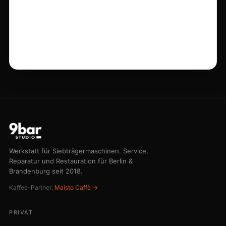
Werkstatt für Siebträgermaschinen. Service,
Reparatur und Restauration für Berlin &
Brandenburg seit 2018.
Kaffee-Partner:
Maisto Caffè →
PRIVAT