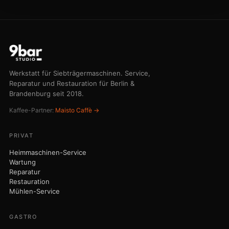
GASTRO
Gastro-Service
Notdienst
Kaufberatung
Team-Training ↗
Café-Beratung ↗
Notruf 030 75 43 73 44
AKADEMIE
Barista-Akademie ↗
Alle Kurse & Preise
Kurs bei dir zuhause
Firmenevents
Barista-Wissen
Gutschein
STUDIO
Termin vereinbaren
Preise