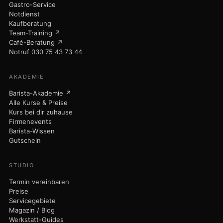
Servicegebiete
Magazin / Blog
Werkstatt-Guides
Karriere
Kontakt
Maisto Caffè ↗
© 2026 Nicola Maisto - 9bar-Studio · Am Dorfanger 6 · 16515 Oranienburg
· USt-ID DE320304730
Impressum
Datenschutz
AGB