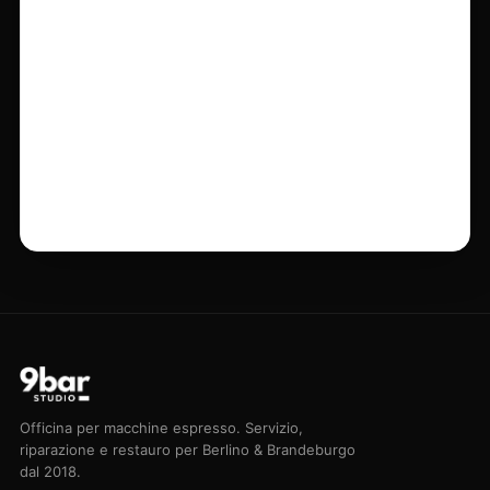
riparazione e restauro per Berlino & Brandeburgo
dal 2018.
Partner caffè:
Maisto Caffè →
MACCHINE DOMESTICHE
Tutti i servizi
Manutenzione
Riparazione
Restauro
Servizio macine
PROFESSIONALE
Servizio d'emergenza
Formazione barista
Consulenza acquisto
Linea d'emergenza 030 75 43 73 44
STUDIO
Officina