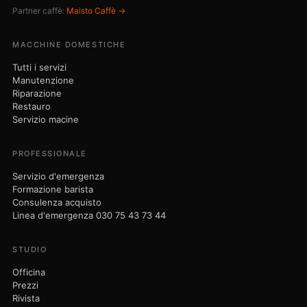
Prezzi
Rivista
Contatto
© 2026 Nicola Maisto - 9bar-Studio · Am Dorfanger 6 · 16515 Oranienburg
· P.IVA DE320304730
Note legali
Privacy
Termini
030 75 43 73 44