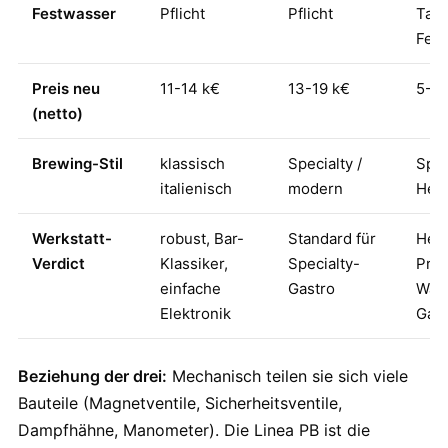
Festwasser
Pflicht
Pflicht
Tank
Fes
Preis neu
11-14 k€
13-19 k€
5-7 
(netto)
Brewing-Stil
klassisch
Specialty /
Spec
italienisch
modern
Hei
Werkstatt-
robust, Bar-
Standard für
Hei
Verdict
Klassiker,
Specialty-
Pre
einfache
Gastro
Wahl
Elektronik
Gast
Beziehung der drei:
Mechanisch teilen sie sich viele
Bauteile (Magnetventile, Sicherheitsventile,
Dampfhähne, Manometer). Die Linea PB ist die