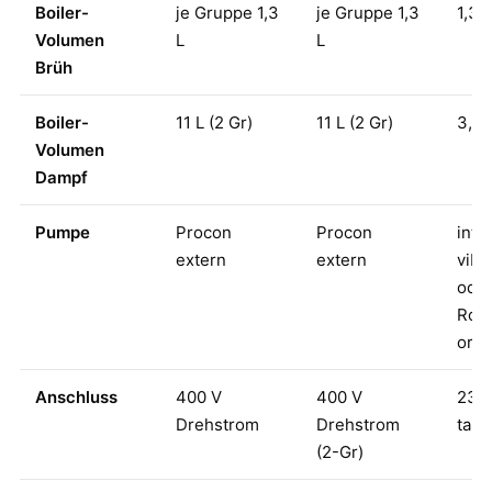
Boiler-
je Gruppe 1,3
je Gruppe 1,3
1,3 L
Volumen
L
L
Brüh
Boiler-
11 L (2 Gr)
11 L (2 Gr)
3,5 
Volumen
Dampf
Pumpe
Procon
Procon
inte
extern
extern
vibr
ode
Rota
or
Anschluss
400 V
400 V
230 
Drehstrom
Drehstrom
taug
(2-Gr)