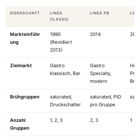
EIGENSCHAFT
LINEA
LINEA PB
LINE
CLASSIC
Markteinführ
1990
2014
201
ung
(Revidiert
2013)
Zielmarkt
Gastro
Gastro
Hei
klassisch, Bar
Specialty,
Pre
modern
Bre
Brühgruppen
saturated,
saturated, PID
satu
Druckschalter
pro Gruppe
Anzahl
1, 2, 3
2, 3
1
Gruppen