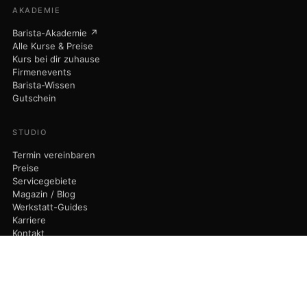
AKADEMIE
Barista-Akademie ↗
Alle Kurse & Preise
Kurs bei dir zuhause
Firmenevents
Barista-Wissen
Gutschein
030 75 43 73 44
STUDIO
info@9bar-studio.de
Termin vereinbaren
Preise
Servicegebiete
Magazin / Blog
DE
EN
IT
Werkstatt-Guides
Karriere
Kontakt
Maisto Caffè ↗
© 2026 Nicola Maisto - 9bar-Studio · Am Dorfanger 6 · 16515 Oranienburg