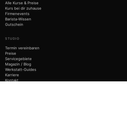
Alle Kurse & Preise
Kurs bei dir zuhause
Firmenevents
Barista-Wissen
Gutschein
030 75 43 73 44
STUDIO
info@9bar-studio.de
Termin vereinbaren
Preise
Servicegebiete
Magazin / Blog
DE
EN
IT
Werkstatt-Guides
Karriere
Kontakt
Maisto Caffè ↗
© 2026 Nicola Maisto - 9bar-Studio · Am Dorfanger 6 · 16515 Oranienburg
· USt-ID DE320304730
Impressum
Datenschutz
AGB