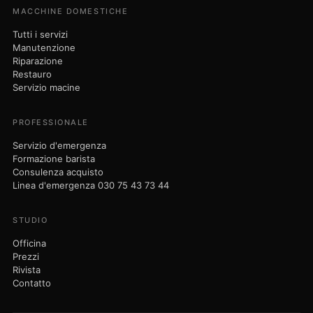
Contatto
© 2026 Nicola Maisto - 9bar-Studio · Am Dorfanger 6 · 16515 Oranienburg
· P.IVA DE320304730
Note legali
Privacy
Termini