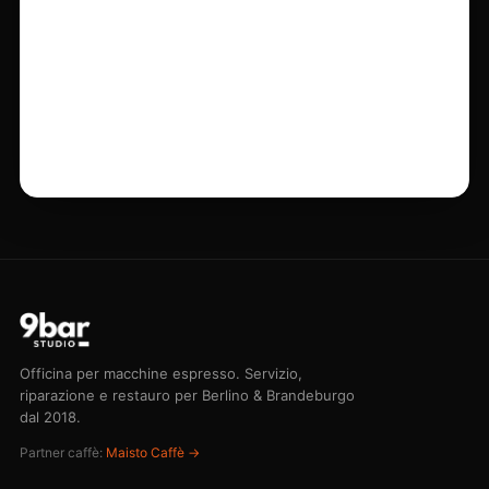
Partner caffè:
Maisto Caffè →
MACCHINE DOMESTICHE
Tutti i servizi
Manutenzione
Riparazione
Restauro
Servizio macine
PROFESSIONALE
Servizio d'emergenza
Formazione barista
Consulenza acquisto
Linea d'emergenza 030 75 43 73 44
STUDIO
Officina
Prezzi
Rivista