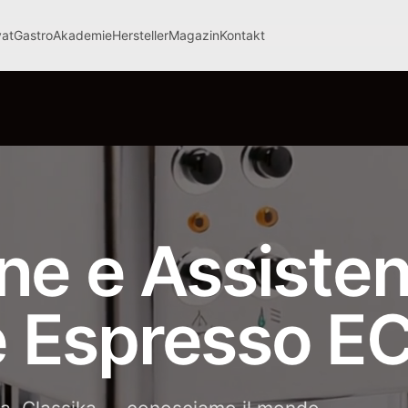
vat
Gastro
Akademie
Hersteller
Magazin
Kontakt
ne e Assiste
 Espresso E