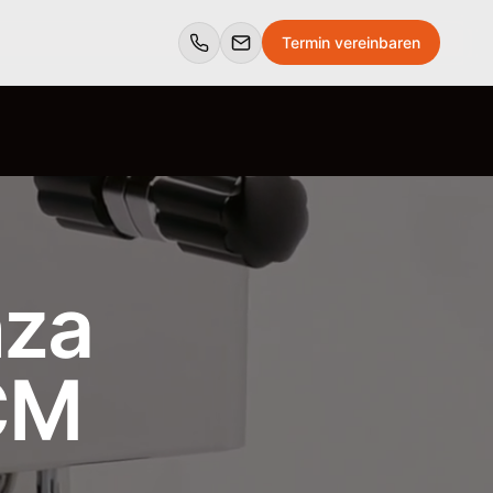
Termin vereinbaren
nza
CM