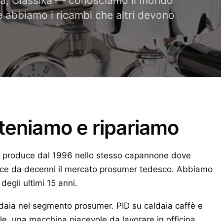
ka, Classika — conosciamo il mondo
 e abbiamo i ricambi che altri devono
teniamo e ripariamo
 produce dal 1996 nello stesso capannone dove
nisce da decenni il mercato prosumer tedesco. Abbiamo
egli ultimi 15 anni.
ldaia nel segmento prosumer. PID su caldaia caffè e
le, una macchina piacevole da lavorare in officina.