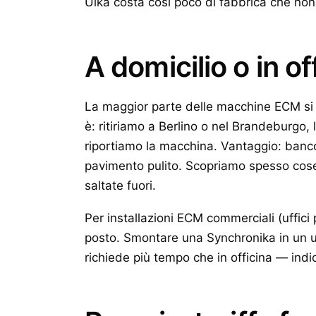
Ulka costa così poco di fabbrica che non
A domicilio o in of
La maggior parte delle macchine ECM si t
è: ritiriamo a Berlino o nel Brandeburgo,
riportiamo la macchina. Vantaggio: banco
pavimento pulito. Scopriamo spesso cose
saltate fuori.
Per installazioni ECM commerciali (uffici
posto. Smontare una Synchronika in un uff
richiede più tempo che in officina — indi