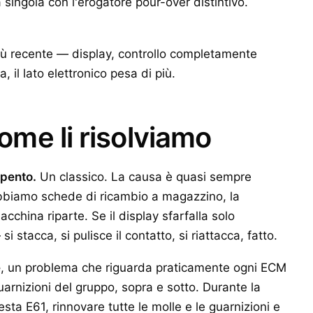
 singola con l'erogatore pour-over distintivo.
iù recente — display, controllo completamente
 il lato elettronico pesa di più.
come li risolviamo
spento.
Un classico. La causa è quasi sempre
bbiamo schede di ricambio a magazzino, la
acchina riparte. Se il display sfarfalla solo
 stacca, si pulisce il contatto, si riattacca, fatto.
e
, un problema che riguarda praticamente ogni ECM
uarnizioni del gruppo, sopra e sotto. Durante la
sta E61, rinnovare tutte le molle e le guarnizioni e