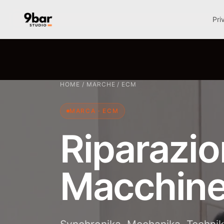
Pri
HOME
/
MARCHE
/
ECM
MARCA · ECM
Riparazio
Macchine