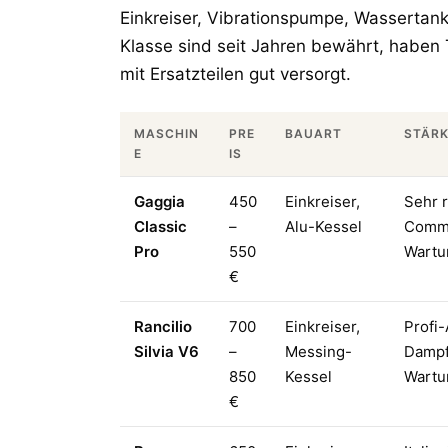
Einkreiser, Vibrationspumpe, Wassertank,
Klasse sind seit Jahren bewährt, haben
mit Ersatzteilen gut versorgt.
MASCHIN
PRE
BAUART
STÄR
E
IS
Gaggia
450
Einkreiser,
Sehr r
Classic
–
Alu-Kessel
Commu
Pro
550
Wartu
€
Rancilio
700
Einkreiser,
Profi
Silvia V6
–
Messing-
Dampf
850
Kessel
Wartu
€