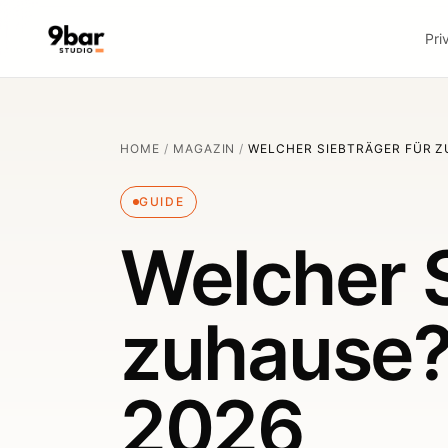
Pri
HOME
/
MAGAZIN
/
WELCHER SIEBTRÄGER FÜR 
GUIDE
Welcher S
zuhause?
2026