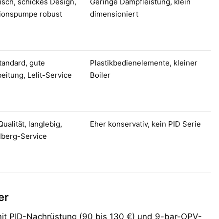
nisch, schickes Design,
Geringe Dampfleistung, klein
tionspumpe robust
dimensioniert
tandard, gute
Plastikbedienelemente, kleiner
eitung, Lelit-Service
Boiler
alität, langlebig,
Eher konservativ, kein PID Serie
lberg-Service
er
mit PID-Nachrüstung (90 bis 130 €) und 9-bar-OPV-