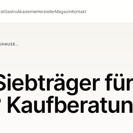
vat
Gastro
Akademie
Hersteller
Magazin
Kontakt
ZUHAUSE…
iebträger fü
 Kaufberatu