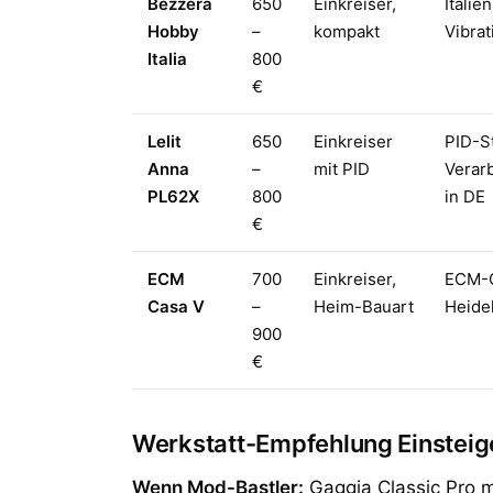
Bezzera
650
Einkreiser,
Italie
Hobby
–
kompakt
Vibra
Italia
800
€
Lelit
650
Einkreiser
PID-S
Anna
–
mit PID
Verarb
PL62X
800
in DE
€
ECM
700
Einkreiser,
ECM-Qu
Casa V
–
Heim-Bauart
Heide
900
€
Werkstatt-Empfehlung Einsteig
Wenn Mod-Bastler:
Gaggia Classic Pro 