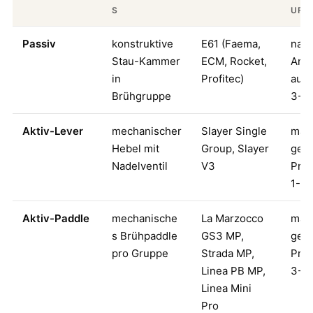
S
UF
Passiv
konstruktive
E61 (Faema,
natü
Stau-Kammer
ECM, Rocket,
Anst
in
Profitec)
auf 
Brühgruppe
3-5 
Aktiv-Lever
mechanischer
Slayer Single
manu
Hebel mit
Group, Slayer
gest
Nadelventil
V3
Pre-
1-2 
Aktiv-Paddle
mechanische
La Marzocco
manu
s Brühpaddle
GS3 MP,
gest
pro Gruppe
Strada MP,
Pre-
Linea PB MP,
3-4 
Linea Mini
Pro