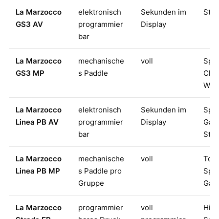
La Marzocco
elektronisch
Sekunden im
Stan
GS3 AV
programmier
Display
bar
La Marzocco
mechanische
voll
Spec
GS3 MP
s Paddle
Cha
Wah
La Marzocco
elektronisch
Sekunden im
Spec
Linea PB AV
programmier
Display
Gast
bar
Stan
La Marzocco
mechanische
voll
Top
Linea PB MP
s Paddle pro
Spec
Gruppe
Gast
La Marzocco
programmier
voll
Hig