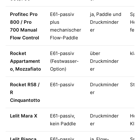
Profitec Pro
E61-passiv
ja, Paddle und
Spec
800 / Pro
plus
Druckminder
Heim
700 Manual
mechanischer
er
fein
Flow Control
Flow-Paddle
Rocket
E61-passiv
über
klas
Appartament
(Festwasser-
Druckminder
o, Mozzafiato
Option)
er
Rocket R58 /
E61-passiv
Druckminder
Stan
R
er
Cinquantotto
Lelit Mara X
E61-passiv,
Druckminder
Hei
kein Paddle
er
Klas
Lelit Bianca
E61-passiv
ja, Flow-
Spec