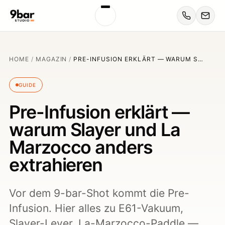
HOME
/
MAGAZIN
/
PRE-INFUSION ERKLÄRT — WARUM S…
GUIDE
Pre-Infusion erklärt —
warum Slayer und La
Marzocco anders
extrahieren
Vor dem 9-bar-Shot kommt die Pre-
Infusion. Hier alles zu E61-Vakuum,
Slayer-Lever, La-Marzocco-Paddle —