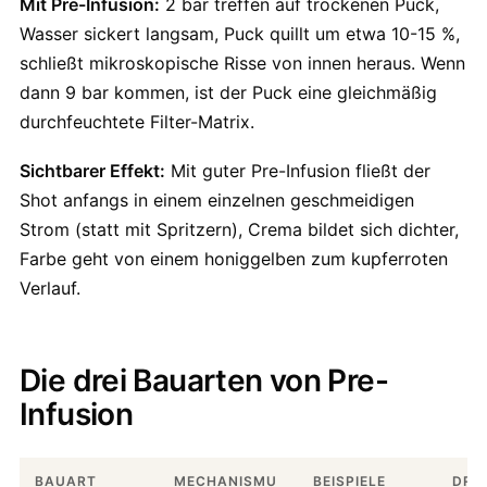
Mit Pre-Infusion:
2 bar treffen auf trockenen Puck,
Wasser sickert langsam, Puck quillt um etwa 10-15 %,
schließt mikroskopische Risse von innen heraus. Wenn
dann 9 bar kommen, ist der Puck eine gleichmäßig
durchfeuchtete Filter-Matrix.
Sichtbarer Effekt:
Mit guter Pre-Infusion fließt der
Shot anfangs in einem einzelnen geschmeidigen
Strom (statt mit Spritzern), Crema bildet sich dichter,
Farbe geht von einem honiggelben zum kupferroten
Verlauf.
Die drei Bauarten von Pre-
Infusion
BAUART
MECHANISMU
BEISPIELE
DRU