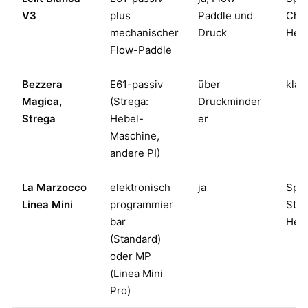
V3
plus
Paddle und
Cha
mechanischer
Druck
Hei
Flow-Paddle
Bezzera
E61-passiv
über
klas
Magica,
(Strega:
Druckminder
Strega
Hebel-
er
Maschine,
andere PI)
La Marzocco
elektronisch
ja
Spec
Linea Mini
programmier
Stan
bar
Hei
(Standard)
oder MP
(Linea Mini
Pro)