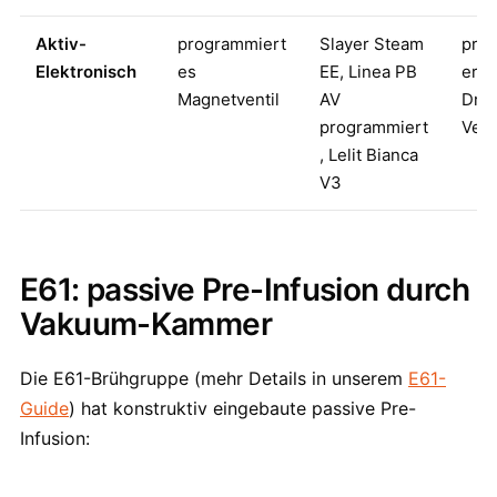
Aktiv-
programmiert
Slayer Steam
pro
Elektronisch
es
EE, Linea PB
er
Magnetventil
AV
Druc
programmiert
Verl
, Lelit Bianca
V3
E61: passive Pre-Infusion durch
Vakuum-Kammer
Die E61-Brühgruppe (mehr Details in unserem
E61-
Guide
) hat konstruktiv eingebaute passive Pre-
Infusion: