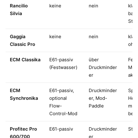
Rancilio
keine
nein
klas
Silvia
bar-
Star
Gaggia
keine
nein
klas
Classic Pro
ohne
ECM Classika
E61-passiv
über
Fest
(Festwasser)
Druckminder
Mod
er
akti
ECM
E61-passiv,
Druckminder
Spec
Synchronika
optional
er, Mod-
Hei
Flow-
Paddle
mit 
Control-Mod
beli
Profitec Pro
E61-passiv
Druckminder
Stan
600/700
er